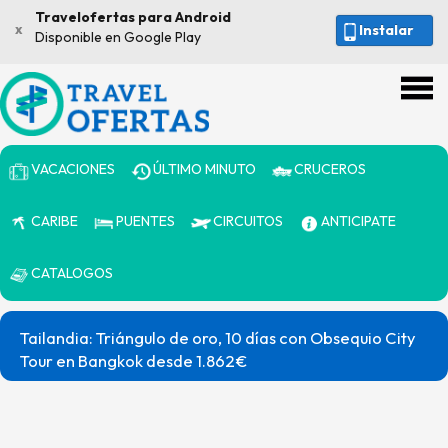
Travelofertas para Android
x
Instalar
Disponible en Google Play
VACACIONES
ÚLTIMO MINUTO
CRUCEROS
CARIBE
PUENTES
CIRCUITOS
ANTICIPATE
CATALOGOS
Tailandia: Triángulo de oro, 10 días con Obsequio City
Tour en Bangkok desde 1.862€