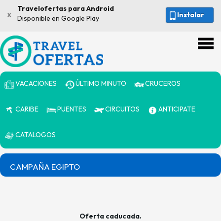
Travelofertas para Android
x
Instalar
Disponible en Google Play
VACACIONES
ÚLTIMO MINUTO
CRUCEROS
CARIBE
PUENTES
CIRCUITOS
ANTICIPATE
CATALOGOS
CAMPAÑA EGIPTO
Oferta caducada.