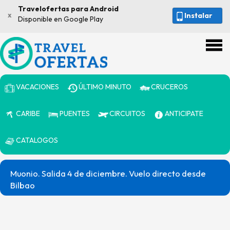
Travelofertas para Android
x
Instalar
Disponible en Google Play
VACACIONES
ÚLTIMO MINUTO
CRUCEROS
CARIBE
PUENTES
CIRCUITOS
ANTICIPATE
CATALOGOS
Muonio. Salida 4 de diciembre. Vuelo directo desde
Bilbao