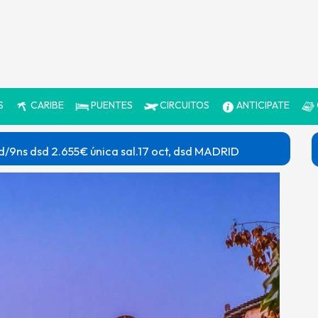
S
CARIBE
PUENTES
CIRCUITOS
ANTICIPATE
d/9ns dsd 2.655€ única sal.17 oct, dsd MADRID